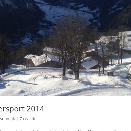
ersport 2014
soonlijk
|
7 reacties