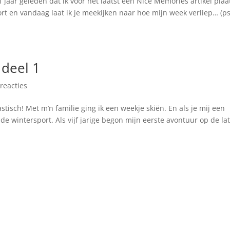
jaar geleden dat ik voor het laatst een Nice Memories artikel plaa
t en vandaag laat ik je meekijken naar hoe mijn week verliep… (ps
 deel 1
 reacties
tisch! Met m’n familie ging ik een weekje skiën. En als je mij een
 de wintersport. Als vijf jarige begon mijn eerste avontuur op de la