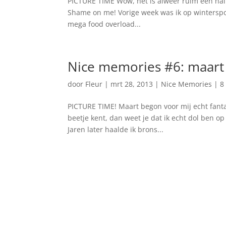
PICTURE TIME Wow, het is alweer ruim een half 
Shame on me! Vorige week was ik op winterspor
mega food overload...
Nice memories #6: maart
door
Fleur
|
mrt 28, 2013
|
Nice Memories
|
8
PICTURE TIME! Maart begon voor mij echt fantas
beetje kent, dan weet je dat ik echt dol ben op
Jaren later haalde ik brons...