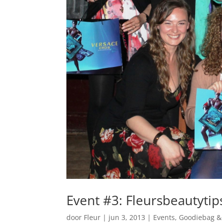
Event #3: Fleursbeautytips
door
Fleur
|
jun 3, 2013
|
Events
,
Goodiebag &