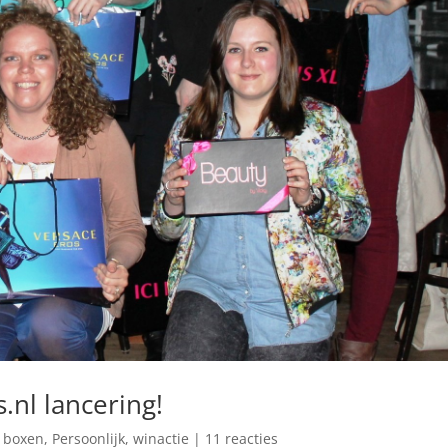
.nl lancering!
 boxen
,
Persoonlijk
,
winactie
|
11 reacties