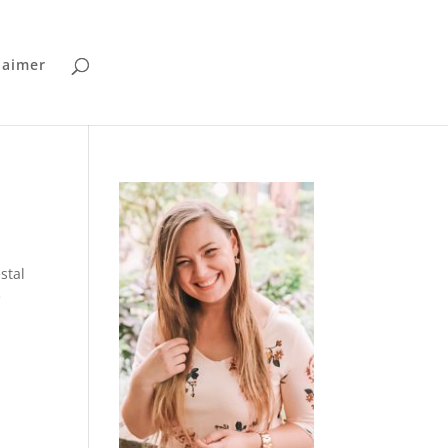
laimer
stal
e