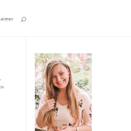
laimer
r
ox