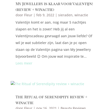
My Jewellery is klaar voor Valentijn!
(review + winactie)
door
Fleur
|
feb 9, 2022
|
sieraden
,
winactie
Valentijn komt er aan, nog maar 5 nachtjes
slapen en het is zover! Heb jij al een
Valentijnscadeau gevraagd aan jouw liefde? Of
wil je wat subtieler zijn, laat dan je pc open
staan op de Valentijn pagina van My Jewellery
bijvoorbeeld 😉 Om jouw wat inspiratie te...
Lees meer
The Ritual of Serendipity review +
winactie
door
Fleur
|
nov 16, 2021
|
Beauty Reviews
,