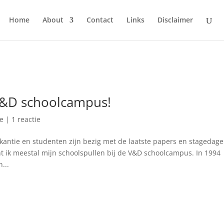
Home
About
Contact
Links
Disclaimer
V&D schoolcampus!
le
|
1 reactie
ntie en studenten zijn bezig met de laatste papers en stagedag
t ik meestal mijn schoolspullen bij de V&D schoolcampus. In 1994
...