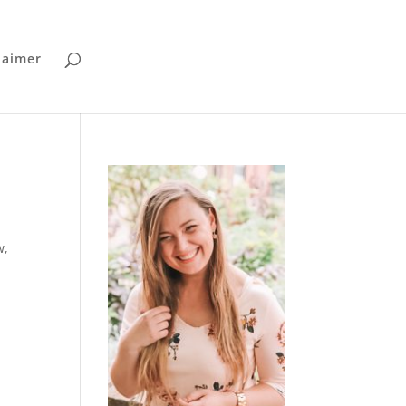
laimer
w,