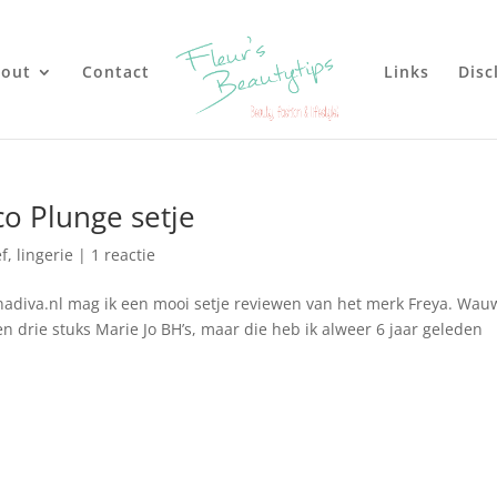
out
Contact
Links
Disc
co Plunge setje
ef
,
lingerie
|
1 reactie
va.nl mag ik een mooi setje reviewen van het merk Freya. Wau
en drie stuks Marie Jo BH’s, maar die heb ik alweer 6 jaar geleden