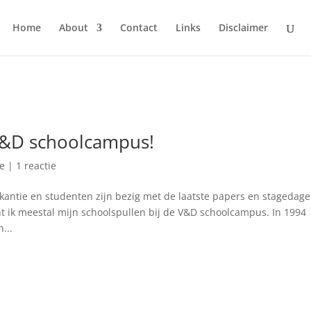
Home
About
Contact
Links
Disclaimer
V&D schoolcampus!
le
|
1 reactie
ntie en studenten zijn bezig met de laatste papers en stagedag
t ik meestal mijn schoolspullen bij de V&D schoolcampus. In 1994
...