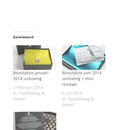
Gerelateerd
Beautybox januari
Beautybox juni 2014
2014 unboxing
unboxing + mini
reviews
3 februari 2014
In "Goodiebag &
5 juli 2014
boxen"
In "Goodiebag &
boxen"