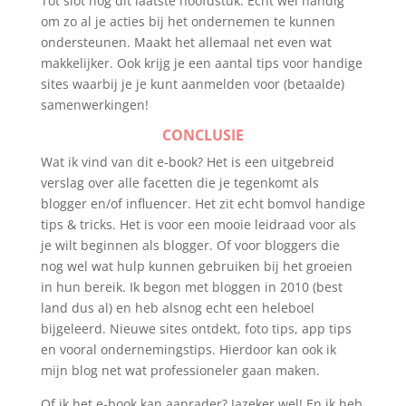
Tot slot nog dit laatste hoofdstuk. Echt wel handig
om zo al je acties bij het ondernemen te kunnen
ondersteunen. Maakt het allemaal net even wat
makkelijker. Ook krijg je een aantal tips voor handige
sites waarbij je je kunt aanmelden voor (betaalde)
samenwerkingen!
CONCLUSIE
Wat ik vind van dit e-book? Het is een uitgebreid
verslag over alle facetten die je tegenkomt als
blogger en/of influencer. Het zit echt bomvol handige
tips & tricks. Het is voor een mooie leidraad voor als
je wilt beginnen als blogger. Of voor bloggers die
nog wel wat hulp kunnen gebruiken bij het groeien
in hun bereik. Ik begon met bloggen in 2010 (best
land dus al) en heb alsnog echt een heleboel
bijgeleerd. Nieuwe sites ontdekt, foto tips, app tips
en vooral ondernemingstips. Hierdoor kan ook ik
mijn blog net wat professioneler gaan maken.
Of ik het e-book kan aanrader? Jazeker wel! En ik heb