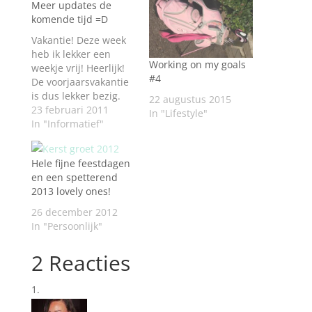
Meer updates de
komende tijd =D
Vakantie! Deze week
heb ik lekker een
Working on my goals
weekje vrij! Heerlijk!
#4
De voorjaarsvakantie
is dus lekker bezig.
22 augustus 2015
Mijn familie gaat
23 februari 2011
In "Lifestyle"
ieder jaar skiën en dit
In "Informatief"
doen we altijd in de
week dat de scholen
Hele fijne feestdagen
vakantie hebben.
en een spetterend
Alleen dit jaar
2013 lovely ones!
kon een familielid
niet tijdens deze
26 december 2012
schoolvakantie, maar
In "Persoonlijk"
wel een week later.
Dus nu heb ik twee…
2 Reacties