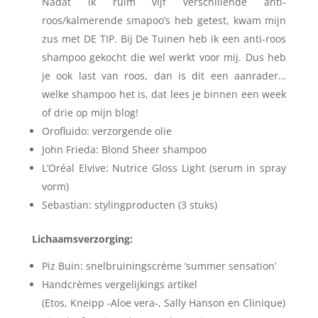
Nadat ik ruim vijf verschillende anti-
roos/kalmerende smapoo’s heb getest, kwam mijn
zus met DE TIP. Bij De Tuinen heb ik een anti-roos
shampoo gekocht die wel werkt voor mij. Dus heb
je ook last van roos, dan is dit een aanrader…
welke shampoo het is, dat lees je binnen een week
of drie op mijn blog!
Orofluido: verzorgende olie
John Frieda: Blond Sheer shampoo
L’Oréal Elvive: Nutrice Gloss Light (serum in spray
vorm)
Sebastian: stylingproducten (3 stuks)
Lichaamsverzorging:
Piz Buin: snelbruiningscrème ‘summer sensation’
Handcrèmes vergelijkings artikel
(Etos, Kneipp -Aloe vera-, Sally Hanson en Clinique)