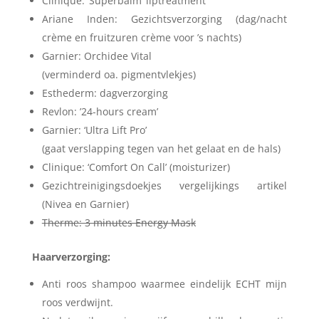
Clinique: ‘Superbalm’ liptreatment
Ariane Inden: Gezichtsverzorging (dag/nacht
crème en fruitzuren crème voor ’s nachts)
Garnier: Orchidee Vital
(verminderd oa. pigmentvlekjes)
Esthederm: dagverzorging
Revlon: ’24-hours cream’
Garnier: ‘Ultra Lift Pro’
(gaat verslapping tegen van het gelaat en de hals)
Clinique: ‘Comfort On Call’ (moisturizer)
Gezichtreinigingsdoekjes vergelijkings artikel
(Nivea en Garnier)
Therme: 3 minutes Energy Mask
Haarverzorging:
Anti roos shampoo waarmee eindelijk ECHT mijn
roos verdwijnt.