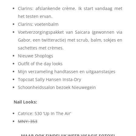
Clarins: afslankende crème. Ik start vandaag met
het testen ervan.
Clarins: voetenbalm
Voetverzorgingspakket van Saicara (gewonnen via
Gabor, een twitteractie) met scrub, balm, sokjes en
sachettes met crèmes.
Nieuwe Shoplogs
Outfit of the day looks
Mijn verzameling handtassen en uitgaanstasjes
Topcoat Sally Hansen Insta-Dry
Schoonheidssalon bezoek Nieuwegein
Nail Looks:
Catrice: 530 ‘Up In The Air’
MNY: 353
MAAR OOK EINDELIJK WEER VISAGIE FOTO’S!