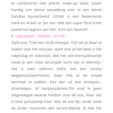
te combineren met allerlei make-up looks. Super
handig zo’n kleine verpakking voor in een kleine
handtas bijvoorbeeld. LOOkX is een Nederlands
merk en ik ben er fan van. Heb een super fijne lichte
(zomerse) lipgloss van hen. Echt een favoriet!
Ladyshape – fullsize – €12,95
Stylecase: ‘Trek een strak streepje. Tijd om je klaar te
maken voor het voorjaar, want voor je het weet is het
rokjesdag en bikinitijd. Met het siliconensjabloontje
maak je een mooi verzorgde vorm van je bikinilijn.
Het is even oefenen (liefst met een scherp
wegwerpscheermesje), maar heb je de smaak
eenmaal te pakken, kies dan uit een streepjes-,
driehoekjes- of hartjessjabloon.’Dit vind ik geen
toegevoegde waarde hebben voor de box, maar dat
is heel persoonlijk hoor. Wat de een fijn vindt, vindt
de ander misschien wel verschrikkelijk. Ik heb het