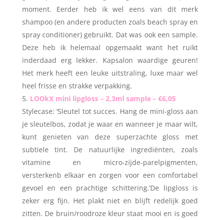
moment. Eerder heb ik wel eens van dit merk
shampoo (en andere producten zoals beach spray en
spray conditioner) gebruikt. Dat was ook een sample.
Deze heb ik helemaal opgemaakt want het ruikt
inderdaad erg lekker. Kapsalon waardige geuren!
Het merk heeft een leuke uitstraling, luxe maar wel
heel frisse en strakke verpakking.
LOOkX mini lipgloss – 2,3ml sample – €6,05
Stylecase: ‘Sleutel tot succes. Hang de mini-gloss aan
je sleutelbos, zodat je waar en wanneer je maar wilt,
kunt genieten van deze superzachte gloss met
subtiele tint. De natuurlijke ingrediënten, zoals
vitamine en micro-zijde-parelpigmenten,
versterkenb elkaar en zorgen voor een comfortabel
gevoel en een prachtige schittering.’De lipgloss is
zeker erg fijn. Het plakt niet en blijft redelijk goed
zitten. De bruin/roodroze kleur staat mooi en is goed