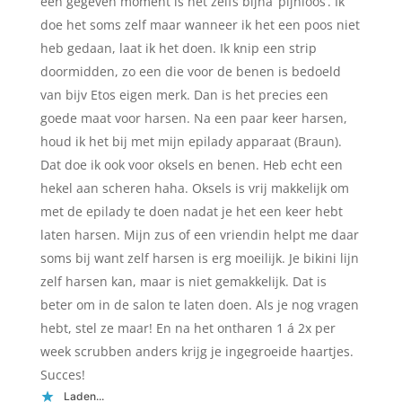
een gegeven moment is het zelfs bijna ‘pijnloos’. Ik
doe het soms zelf maar wanneer ik het een poos niet
heb gedaan, laat ik het doen. Ik knip een strip
doormidden, zo een die voor de benen is bedoeld
van bijv Etos eigen merk. Dan is het precies een
goede maat voor harsen. Na een paar keer harsen,
houd ik het bij met mijn epilady apparaat (Braun).
Dat doe ik ook voor oksels en benen. Heb echt een
hekel aan scheren haha. Oksels is vrij makkelijk om
met de epilady te doen nadat je het een keer hebt
laten harsen. Mijn zus of een vriendin helpt me daar
soms bij want zelf harsen is erg moeilijk. Je bikini lijn
zelf harsen kan, maar is niet gemakkelijk. Dat is
beter om in de salon te laten doen. Als je nog vragen
hebt, stel ze maar! En na het ontharen 1 á 2x per
week scrubben anders krijg je ingegroeide haartjes.
Succes!
Laden...