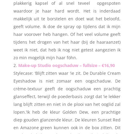
plakkerig kapsel of al snel teveel opgespoten
waardoor je haar hard wordt. Het is inderdaad
makkelijk uit te borstelen en doet wat het beloofd,
geeft volume. Ik doe de spray op tijdens dat ik mijn
haar voorover heb hangen. Of het veel volume geeft
tijdens het drogen van het haar (bij de haaraanzet)
weet ik niet, dat heb ik nog niet getest aangezien ik
zo min mogelijk mijn haar föhn.
Make-up Studio oogschaduw – fullsize – €16,90
Stylecase: ‘Blijft zitten waar ‘ie zit. De Durable Cream
Eyeshadow is niet zomaar een oogschaduw. De
crème-textuur geeft de oogschaduw een prachtig
glanseffect, terwijl de poederbasis zorgt dat ‘ie lekker
lang blijft zitten en niet in de plooi van het ooglid zal
lopen.’Ik heb de kleur Golden Dew, een prachtige
diep gouden glanzende kleur. De kleuren Sunset Red
en Amazone green kunnen ook in de box zitten. Dit