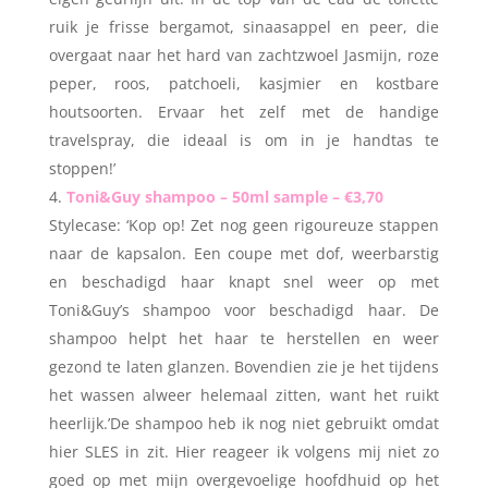
ruik je frisse bergamot, sinaasappel en peer, die
overgaat naar het hard van zachtzwoel Jasmijn, roze
peper, roos, patchoeli, kasjmier en kostbare
houtsoorten. Ervaar het zelf met de handige
travelspray, die ideaal is om in je handtas te
stoppen!’
Toni&Guy shampoo – 50ml sample – €3,70
Stylecase: ‘Kop op! Zet nog geen rigoureuze stappen
naar de kapsalon. Een coupe met dof, weerbarstig
en beschadigd haar knapt snel weer op met
Toni&Guy’s shampoo voor beschadigd haar. De
shampoo helpt het haar te herstellen en weer
gezond te laten glanzen. Bovendien zie je het tijdens
het wassen alweer helemaal zitten, want het ruikt
heerlijk.’De shampoo heb ik nog niet gebruikt omdat
hier SLES in zit. Hier reageer ik volgens mij niet zo
goed op met mijn overgevoelige hoofdhuid op het