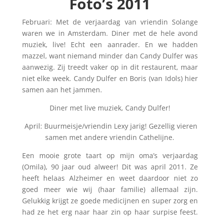
Foto’s 2011
Februari: Met de verjaardag van vriendin Solange
waren we in Amsterdam. Diner met de hele avond
muziek, live! Echt een aanrader. En we hadden
mazzel, want niemand minder dan Candy Dulfer was
aanwezig. Zij treedt vaker op in dit restaurent, maar
niet elke week. Candy Dulfer en Boris (van Idols) hier
samen aan het jammen.
Diner met live muziek, Candy Dulfer!
April: Buurmeisje/vriendin Lexy jarig! Gezellig vieren
samen met andere vriendin Cathelijne.
Een mooie grote taart op mijn oma’s verjaardag
(Omila), 90 jaar oud alweer! Dit was april 2011. Ze
heeft helaas Alzheimer en weet daardoor niet zo
goed meer wie wij (haar familie) allemaal zijn.
Gelukkig krijgt ze goede medicijnen en super zorg en
had ze het erg naar haar zin op haar surpise feest.