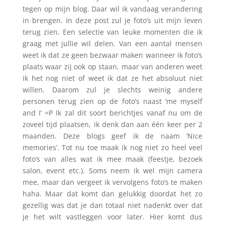
tegen op mijn blog. Daar wil ik vandaag verandering
in brengen. In deze post zul je foto’s uit mijn leven
terug zien. Een selectie van leuke momenten die ik
graag met jullie wil delen. Van een aantal mensen
weet ik dat ze geen bezwaar maken wanneer ik foto’s
plaats waar zij ook op staan, maar van anderen weet
ik het nog niet of weet ik dat ze het absoluut niet
willen. Daarom zul je slechts weinig andere
personen terug zien op de foto’s naast ‘me myself
and I’ =P Ik zal dit soort berichtjes vanaf nu om de
zoveel tijd plaatsen, ik denk dan aan één keer per 2
maanden. Deze blogs geef ik de naam ‘Nice
memories’. Tot nu toe maak ik nog niet zo heel veel
foto’s van alles wat ik mee maak (feestje, bezoek
salon, event etc.). Soms neem ik wel mijn camera
mee, maar dan vergeet ik vervolgens foto’s te maken
haha. Maar dat komt dan gelukkig doordat het zo
gezellig was dat je dan totaal niet nadenkt over dat
je het wilt vastleggen voor later. Hier komt dus