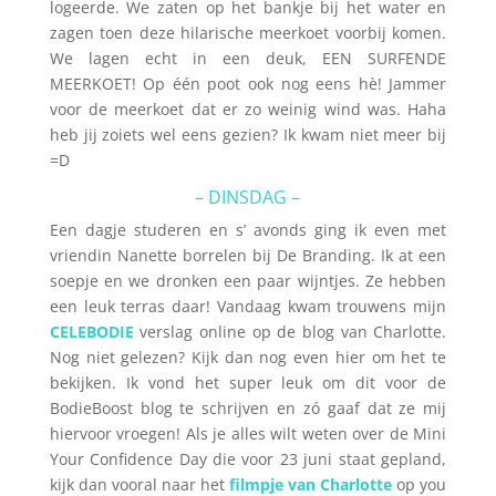
logeerde. We zaten op het bankje bij het water en
zagen toen deze hilarische meerkoet voorbij komen.
We lagen echt in een deuk, EEN SURFENDE
MEERKOET! Op één poot ook nog eens hè! Jammer
voor de meerkoet dat er zo weinig wind was. Haha
heb jij zoiets wel eens gezien? Ik kwam niet meer bij
=D
– DINSDAG –
Een dagje studeren en s’ avonds ging ik even met
vriendin Nanette borrelen bij De Branding. Ik at een
soepje en we dronken een paar wijntjes. Ze hebben
een leuk terras daar! Vandaag kwam trouwens mijn
CELEBODIE
verslag online op de blog van Charlotte.
Nog niet gelezen? Kijk dan nog even hier om het te
bekijken. Ik vond het super leuk om dit voor de
BodieBoost blog te schrijven en zó gaaf dat ze mij
hiervoor vroegen! Als je alles wilt weten over de Mini
Your Confidence Day die voor 23 juni staat gepland,
kijk dan vooral naar het
filmpje van Charlotte
op you