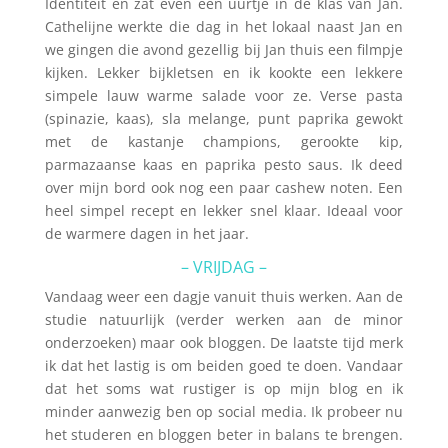
Identiteit en zat even een uurtje in de klas van Jan.
Cathelijne werkte die dag in het lokaal naast Jan en
we gingen die avond gezellig bij Jan thuis een filmpje
kijken. Lekker bijkletsen en ik kookte een lekkere
simpele lauw warme salade voor ze. Verse pasta
(spinazie, kaas), sla melange, punt paprika gewokt
met de kastanje champions, gerookte kip,
parmazaanse kaas en paprika pesto saus. Ik deed
over mijn bord ook nog een paar cashew noten. Een
heel simpel recept en lekker snel klaar. Ideaal voor
de warmere dagen in het jaar.
– VRIJDAG –
Vandaag weer een dagje vanuit thuis werken. Aan de
studie natuurlijk (verder werken aan de minor
onderzoeken) maar ook bloggen. De laatste tijd merk
ik dat het lastig is om beiden goed te doen. Vandaar
dat het soms wat rustiger is op mijn blog en ik
minder aanwezig ben op social media. Ik probeer nu
het studeren en bloggen beter in balans te brengen.