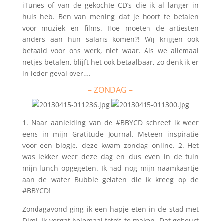
iTunes of van de gekochte CD’s die ik al langer in
huis heb. Ben van mening dat je hoort te betalen
voor muziek en films. Hoe moeten de artiesten
anders aan hun salaris komen?! Wij krijgen ook
betaald voor ons werk, niet waar. Als we allemaal
netjes betalen, blijft het ook betaalbaar, zo denk ik er
in ieder geval over….
– ZONDAG –
1. Naar aanleiding van de #BBYCD schreef ik weer
eens in mijn Gratitude Journal. Meteen inspiratie
voor een blogje, deze kwam zondag online. 2. Het
was lekker weer deze dag en dus even in de tuin
mijn lunch opgegeten. Ik had nog mijn naamkaartje
aan de water Bubble gelaten die ik kreeg op de
#BBYCD!
Zondagavond ging ik een hapje eten in de stad met
Dimi. Ik vergat helemaal foto’s te maken. Dat gebeurt