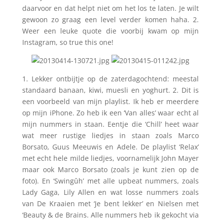
daarvoor en dat helpt niet om het los te laten. Je wilt
gewoon zo graag een level verder komen haha. 2.
Weer een leuke quote die voorbij kwam op mijn
Instagram, so true this one!
1. Lekker ontbijtje op de zaterdagochtend: meestal
standaard banaan, kiwi, muesli en yoghurt. 2. Dit is
een voorbeeld van mijn playlist. Ik heb er meerdere
op mijn iPhone. Zo heb ik een ‘Van alles’ waar echt al
mijn nummers in staan. Eentje die ‘Chill’ heet waar
wat meer rustige liedjes in staan zoals Marco
Borsato, Guus Meeuwis en Adele. De playlist ‘Relax’
met echt hele milde liedjes, voornamelijk John Mayer
maar ook Marco Borsato (zoals je kunt zien op de
foto). En ‘Swingûh’ met alle upbeat nummers, zoals
Lady Gaga, Lily Allen en wat losse nummers zoals
van De Kraaien met ‘Je bent lekker’ en Nielsen met
‘Beauty & de Brains. Alle nummers heb ik gekocht via