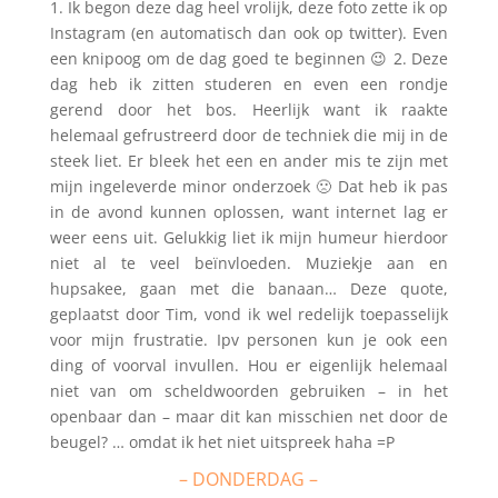
1. Ik begon deze dag heel vrolijk, deze foto zette ik op
Instagram (en automatisch dan ook op twitter). Even
een knipoog om de dag goed te beginnen 😉 2. Deze
dag heb ik zitten studeren en even een rondje
gerend door het bos. Heerlijk want ik raakte
helemaal gefrustreerd door de techniek die mij in de
steek liet. Er bleek het een en ander mis te zijn met
mijn ingeleverde minor onderzoek 🙁 Dat heb ik pas
in de avond kunnen oplossen, want internet lag er
weer eens uit. Gelukkig liet ik mijn humeur hierdoor
niet al te veel beïnvloeden. Muziekje aan en
hupsakee, gaan met die banaan… Deze quote,
geplaatst door Tim, vond ik wel redelijk toepasselijk
voor mijn frustratie. Ipv personen kun je ook een
ding of voorval invullen. Hou er eigenlijk helemaal
niet van om scheldwoorden gebruiken – in het
openbaar dan – maar dit kan misschien net door de
beugel? … omdat ik het niet uitspreek haha =P
– DONDERDAG –