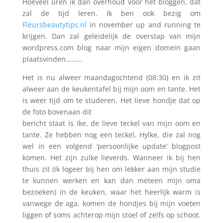
Hoeveel uren ik dan overhoud voor het bloggen, dat
zal de tijd leren. Ik ben ook bezig om
Fleursbeautytips.nl
in november up and running te
krijgen. Dan zal geleidelijk de overstap van mijn
wordpress.com blog naar mijn eigen domein gaan
plaatsvinden………
Het is nu alweer maandagochtend (08:30) en ik zit
alweer aan de keukentafel bij mijn oom en tante. Het
is weer tijd om te studeren. Het lieve hondje dat op
de foto bovenaan dit
bericht staat is Ike, de lieve teckel van mijn oom en
tante. Ze hebben nog een teckel, Hylke, die zal nog
wel in een volgend ‘persoonlijke update’ blogpost
komen. Het zijn zulke lieverds. Wanneer ik bij hen
thuis zit (ik logeer bij hen om lekker aan mijn studie
te kunnen werken en kan dan meteen mijn oma
bezoeken) in de keuken, waar het heerlijk warm is
vanwege de aga, komen de hondjes bij mijn voeten
liggen of soms achterop mijn stoel of zelfs op schoot.