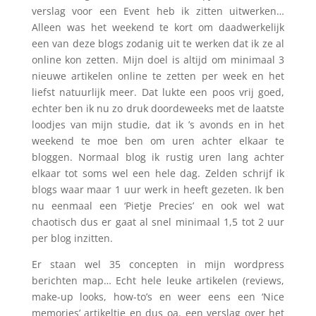
verslag voor een Event heb ik zitten uitwerken…
Alleen was het weekend te kort om daadwerkelijk
een van deze blogs zodanig uit te werken dat ik ze al
online kon zetten. Mijn doel is altijd om minimaal 3
nieuwe artikelen online te zetten per week en het
liefst natuurlijk meer. Dat lukte een poos vrij goed,
echter ben ik nu zo druk doordeweeks met de laatste
loodjes van mijn studie, dat ik ’s avonds en in het
weekend te moe ben om uren achter elkaar te
bloggen. Normaal blog ik rustig uren lang achter
elkaar tot soms wel een hele dag. Zelden schrijf ik
blogs waar maar 1 uur werk in heeft gezeten. Ik ben
nu eenmaal een ‘Pietje Precies’ en ook wel wat
chaotisch dus er gaat al snel minimaal 1,5 tot 2 uur
per blog inzitten.
Er staan wel 35 concepten in mijn wordpress
berichten map… Echt hele leuke artikelen (reviews,
make-up looks, how-to’s en weer eens een ‘Nice
memories’ artikeltje en dus oa. een verslag over het