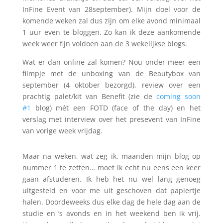
InFine Event van 28september). Mijn doel voor de
komende weken zal dus zijn om elke avond minimaal
1 uur even te bloggen. Zo kan ik deze aankomende
week weer fijn voldoen aan de 3 wekelijkse blogs.
Wat er dan online zal komen? Nou onder meer een
filmpje met de unboxing van de Beautybox van
september (4 oktober bezorgd), review over een
prachtig palet/kit van Benefit (zie de
coming soon
#1
blog) mét een FOTD (face of the day) en het
verslag met interview over het presevent van InFine
van vorige week vrijdag.
Maar na weken, wat zeg ik, maanden mijn blog op
nummer 1 te zetten… moet ik echt nu eens een keer
gaan afstuderen. Ik heb het nu wel lang genoeg
uitgesteld en voor me uit geschoven dat papiertje
halen. Doordeweeks dus elke dag de hele dag aan de
studie en ’s avonds en in het weekend ben ik vrij.