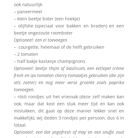
ook natuurlijk
– paneermeel
– klein beetje boter (een hoekje)
– olijfolie (speciaal voor bakken en braden) en een
beetje ongezoute roomboter
Optioneel: een ei toevoegen
– courgette, helemaal of de helft gebruiken
– 2 tomaten
– half bakje kastanje champignons
Optioneel: beetje thijm of basilicum, een eetlepel crème
fresh en ipv tomaten cherry tomaatjes gebruiken (die zijn
iets zoeter) en nog meer verse groente zoals paprika
toevoegen.
– rösti rondjes uit het vriesvak (deze zelf maken kan
ook, maar dat kost een stuk meer tijd en kan ook
mislukken, dit gaat op deze manier lekker snel en
makkelijk), wij deden 3 rondjes per persoon, dus 6 in
totaal.
Optioneel: een dot yogofresh of may en een snufje zout