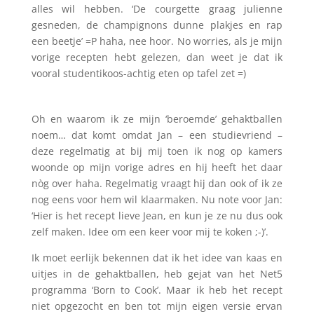
alles wil hebben. ‘De courgette graag julienne
gesneden, de champignons dunne plakjes en rap
een beetje’ =P haha, nee hoor. No worries, als je mijn
vorige recepten hebt gelezen, dan weet je dat ik
vooral studentikoos-achtig eten op tafel zet =)
Oh en waarom ik ze mijn ‘beroemde’ gehaktballen
noem… dat komt omdat Jan – een studievriend –
deze regelmatig at bij mij toen ik nog op kamers
woonde op mijn vorige adres en hij heeft het daar
nòg over haha. Regelmatig vraagt hij dan ook of ik ze
nog eens voor hem wil klaarmaken. Nu note voor Jan:
‘Hier is het recept lieve Jean, en kun je ze nu dus ook
zelf maken. Idee om een keer voor mij te koken ;-)’.
Ik moet eerlijk bekennen dat ik het idee van kaas en
uitjes in de gehaktballen, heb gejat van het Net5
programma ‘Born to Cook’. Maar ik heb het recept
niet opgezocht en ben tot mijn eigen versie ervan