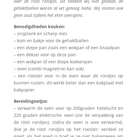
over de rösti rondjes. Dit hebben wij niet gedaan, de
gehaktballen waren al vet genoeg haha. Wij misten ook
geen zout tijdens het eten overigens.
Benodigdheden keuken:
– snijplank en scherp mes
– kom en bakje voor de gehaktballen
– een diepe pan zoals een wokpan of een braadpan
– een deksel voor op deze pan
– een wokpan of een diepe koekenpan
– oven (combi magnetron kan ook)
– een rooster voor in de oven waar de rondjes op
kunnen rusten, dit werkt beter dan een bakplaat met
bakpapier
Bereidingswijze:
– verwarm de oven voor op 200graden hetelucht en
220 graden elektrische oven (zie de verpakking van
de rösti rondjes), zodra de oven is voor verwarmd,
doe je de rösti rondjes op het rooster; verdeel ze
goed; als het goed is hoef je ze niet halverwege om