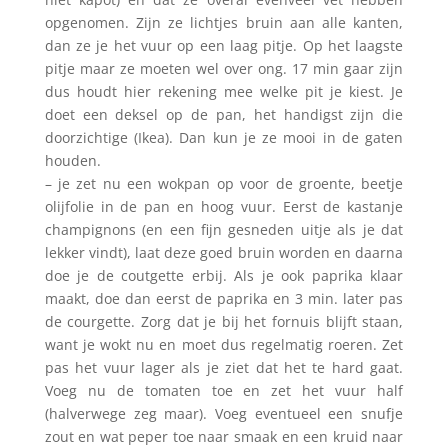
opgenomen. Zijn ze lichtjes bruin aan alle kanten,
dan ze je het vuur op een laag pitje. Op het laagste
pitje maar ze moeten wel over ong. 17 min gaar zijn
dus houdt hier rekening mee welke pit je kiest. Je
doet een deksel op de pan, het handigst zijn die
doorzichtige (Ikea). Dan kun je ze mooi in de gaten
houden.
– je zet nu een wokpan op voor de groente, beetje
olijfolie in de pan en hoog vuur. Eerst de kastanje
champignons (en een fijn gesneden uitje als je dat
lekker vindt), laat deze goed bruin worden en daarna
doe je de coutgette erbij. Als je ook paprika klaar
maakt, doe dan eerst de paprika en 3 min. later pas
de courgette. Zorg dat je bij het fornuis blijft staan,
want je wokt nu en moet dus regelmatig roeren. Zet
pas het vuur lager als je ziet dat het te hard gaat.
Voeg nu de tomaten toe en zet het vuur half
(halverwege zeg maar). Voeg eventueel een snufje
zout en wat peper toe naar smaak en een kruid naar