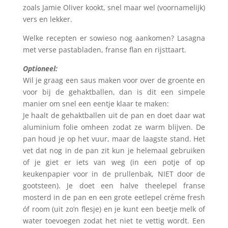
zoals Jamie Oliver kookt, snel maar wel (voornamelijk)
vers en lekker.
Welke recepten er sowieso nog aankomen? Lasagna
met verse pastabladen, franse flan en rijsttaart.
Optioneel:
Wil je graag een saus maken voor over de groente en
voor bij de gehaktballen, dan is dit een simpele
manier om snel een eentje klaar te maken:
Je haalt de gehaktballen uit de pan en doet daar wat
aluminium folie omheen zodat ze warm blijven. De
pan houd je op het vuur, maar de laagste stand. Het
vet dat nog in de pan zit kun je helemaal gebruiken
of je giet er iets van weg (in een potje of op
keukenpapier voor in de prullenbak, NIET door de
gootsteen). Je doet een halve theelepel franse
mosterd in de pan en een grote eetlepel crème fresh
óf room (uit zo’n flesje) en je kunt een beetje melk of
water toevoegen zodat het niet te vettig wordt. Een