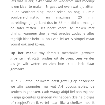
Iets wat ik erg lekker vind en wederom niet moeilijk
is om klaar te maken. Er gaat wel even wat tijd zitten
in de voorbereiding, maar reken op ong. 15 min
voorbereidingstijd en maximaal 20 min
bereidingstijd. Je kunt dus in 35 min tijd dit maaltje
op tafel zetten. Het heeft vooral te maken met
timing, wanneer doe je wat precies zodat je alles
tegelijk klaar hebt. Ik hou van lekker & simpel maar
vooral ook snél koken.
Op het menu:
‘my famous meatballs’, gewokte
groente met rösti rondjes uit de oven. Lees verder
als je wilt weten en zien hoe ik dit heb klaar
gemaakt.
Mijn BF Cathelijne kwam laatst gezellig op bezoek en
we zijn saampjes, na wat AH boodschapjes, de
keuken in gedoken. Cath vraagt altijd lief aan mij hoe
ik mijn groentes gesneden wil hebben (‘kleine blokjes
of reepjes?’) en ik vertel haar -like a chefkok- hoe ik