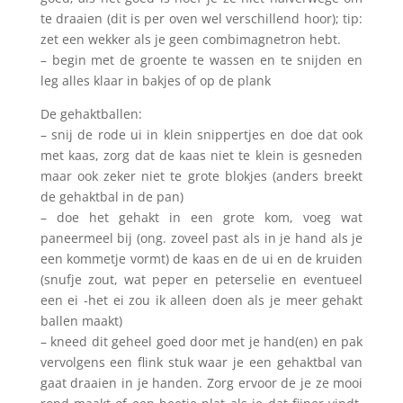
te draaien (dit is per oven wel verschillend hoor); tip:
zet een wekker als je geen combimagnetron hebt.
– begin met de groente te wassen en te snijden en
leg alles klaar in bakjes of op de plank
De gehaktballen:
– snij de rode ui in klein snippertjes en doe dat ook
met kaas, zorg dat de kaas niet te klein is gesneden
maar ook zeker niet te grote blokjes (anders breekt
de gehaktbal in de pan)
– doe het gehakt in een grote kom, voeg wat
paneermeel bij (ong. zoveel past als in je hand als je
een kommetje vormt) de kaas en de ui en de kruiden
(snufje zout, wat peper en peterselie en eventueel
een ei -het ei zou ik alleen doen als je meer gehakt
ballen maakt)
– kneed dit geheel goed door met je hand(en) en pak
vervolgens een flink stuk waar je een gehaktbal van
gaat draaien in je handen. Zorg ervoor de je ze mooi