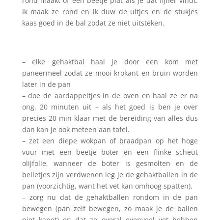
rond maakt of een beetje plat als je dat fijner vindt.
Ik maak ze rond en ik duw de uitjes en de stukjes
kaas goed in de bal zodat ze niet uitsteken.
– elke gehaktbal haal je door een kom met
paneermeel zodat ze mooi krokant en bruin worden
later in de pan
– doe de aardappeltjes in de oven en haal ze er na
ong. 20 minuten uit – als het goed is ben je over
precies 20 min klaar met de bereiding van alles dus
dan kan je ook meteen aan tafel.
– zet een diepe wokpan of braadpan op het hoge
vuur met een beetje boter en een flinke scheut
olijfolie, wanneer de boter is gesmolten en de
belletjes zijn verdwenen leg je de gehaktballen in de
pan (voorzichtig, want het vet kan omhoog spatten).
– zorg nu dat de gehaktballen rondom in de pan
bewegen (pan zelf bewegen, zo maak je de ballen
niet kapot) en dat ze overal evenveel vet hebben