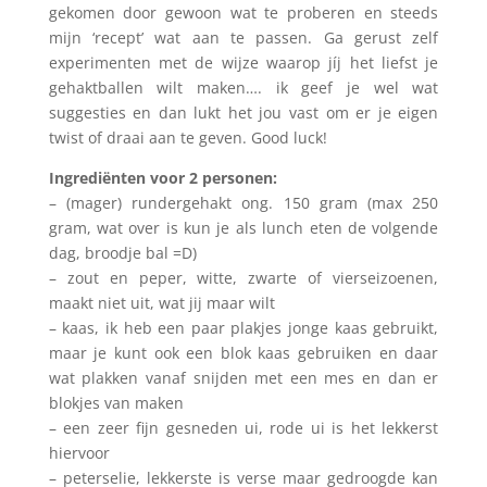
gekomen door gewoon wat te proberen en steeds
mijn ‘recept’ wat aan te passen. Ga gerust zelf
experimenten met de wijze waarop jíj het liefst je
gehaktballen wilt maken…. ik geef je wel wat
suggesties en dan lukt het jou vast om er je eigen
twist of draai aan te geven. Good luck!
Ingrediënten voor 2 personen:
– (mager) rundergehakt ong. 150 gram (max 250
gram, wat over is kun je als lunch eten de volgende
dag, broodje bal =D)
– zout en peper, witte, zwarte of vierseizoenen,
maakt niet uit, wat jij maar wilt
– kaas, ik heb een paar plakjes jonge kaas gebruikt,
maar je kunt ook een blok kaas gebruiken en daar
wat plakken vanaf snijden met een mes en dan er
blokjes van maken
– een zeer fijn gesneden ui, rode ui is het lekkerst
hiervoor
– peterselie, lekkerste is verse maar gedroogde kan