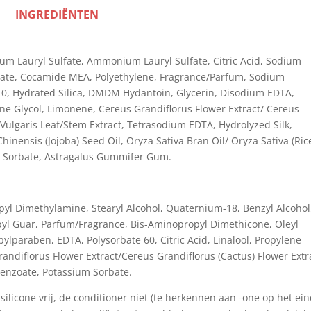
INGREDIËNTEN
um Lauryl Sulfate, Ammonium Lauryl Sulfate, Citric Acid, Sodium
nate, Cocamide MEA, Polyethylene, Fragrance/Parfum, Sodium
10, Hydrated Silica, DMDM Hydantoin, Glycerin, Disodium EDTA,
ene Glycol, Limonene, Cereus Grandiflorus Flower Extract/ Cereus
Vulgaris Leaf/Stem Extract, Tetrasodium EDTA, Hydrolyzed Silk,
ensis (Jojoba) Seed Oil, Oryza Sativa Bran Oil/ Oryza Sativa (Ric
ium Sorbate, Astragalus Gummifer Gum.
yl Dimethylamine, Stearyl Alcohol, Quaternium-18, Benzyl Alcohol
pyl Guar, Parfum/Fragrance, Bis-Aminopropyl Dimethicone, Oleyl
pylparaben, EDTA, Polysorbate 60, Citric Acid, Linalool, Propylene
andiflorus Flower Extract/Cereus Grandiflorus (Cactus) Flower Extr
enzoate, Potassium Sorbate.
ilicone vrij, de conditioner niet (te herkennen aan -one op het ein