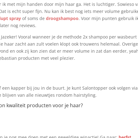
r ik met mijn handen door mijn haar ga. Het is luchtiger. Sowieso v
Dat is echt super fijn. Nu kan ik best nog iets meer volume gebruik
lupt spray
of soms de
droogshampoo
. Voor mijn punten gebruik i
later nog reviews.
 Jazeker! Vooral wanneer je de methode 2x shampoo per wasbeurt
t je haar zacht aan zult voelen klopt ook trouwens helemaal. Overig
vond en ook zij kon zien dat er meer volume in zat dan eerder, yeah
ebastian producten met veel plezier.
 een kapper bij jou in de buurt. Je kunt Salontopper ook volgen via
blijven van alle nieuwtjes rondom hairstyling.
lon kwaliteit producten voor je haar?
un je nog mee doen met een geweldige winactie! Ga naar:
herfst