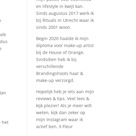
en lifestyle in kwijt kan.
Sinds augustus 2017 werk ik
bij Rituals in Utrecht waar ik
e
sinds 2001 woon.
s
heb
Begin 2020 haalde ik mijn
 dus
diploma voor make-up artist
e
bij de House of Orange.
Sindsdien heb ik bij
verschillende
Brandingshoots haar &
make-up verzorgd.
Hopelijk heb je iets aan mijn
dan
reviews & tips. Veel lees &
kijk plezier! Als je meer wilt
weten, kijk dan zeker op
mijn Instagram waar ik
e het
actief ben, X Fleur