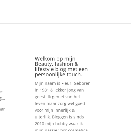
Welkom op mijn
Beauty, fashion &
lifestyle blog met een
persoonlijke touch.
Mijn naam is Fleur. Geboren
in 1981 & lekker jong van
ie
geest. Ik geniet van het
ng…
leven maar zorg wel goed
aar
voor mijn innerlijk &
uiterlijk. Bloggen is sinds
2010 mijn hobby waar ik
mijn passie voor cosmetica