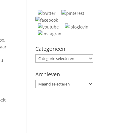
oo.
haar
Categorieën
Categorieën
nd
Archieven
Archieven
elt