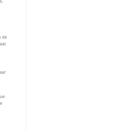
a,
n de
aat
paar
que.
te