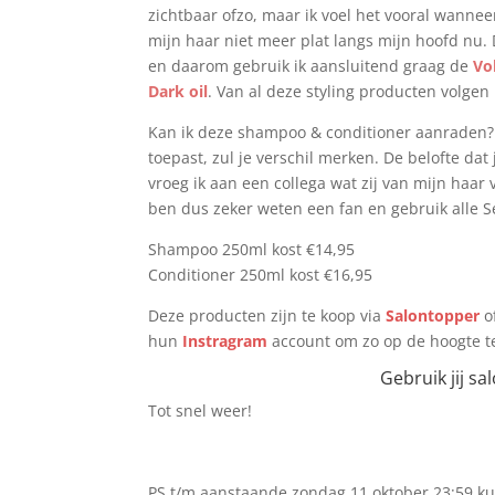
zichtbaar ofzo, maar ik voel het vooral wannee
mijn haar niet meer plat langs mijn hoofd nu. 
en daarom gebruik ik aansluitend graag de
Vo
Dark oil
. Van al deze styling producten volgen 
Kan ik deze shampoo & conditioner aanraden?
toepast, zul je verschil merken. De belofte da
vroeg ik aan een collega wat zij van mijn haar 
ben dus zeker weten een fan en gebruik alle S
Shampoo 250ml kost €14,95
Conditioner 250ml kost €16,95
Deze producten zijn te koop via
Salontopper
of
hun
Instragram
account om zo op de hoogte te 
Gebruik jij sa
Tot snel weer!
PS t/m aanstaande zondag 11 oktober 23:59 k