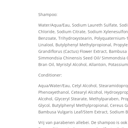
Shampoo:
Water/Aqua/Eau, Sodium Laureth Sulfate, Sodi
Chloride, Sodium Citrate, Sodium Xylenesulfo
Benzoate, Trihydroxystearin, Polyquaternium-
Linalool, Butylphenyl Methylpropional, Propyl
Grandiflorus (Cactus) Flower Extract, Bambusa 
Simmondsia Chinensis Seed Oil/ Simmondsia Chin
Bran Oil, Myristyl Alcohol, Allantoin, Potass
Conditioner:
Aqua/Water/Eau, Cetyl Alcohol, Stearamidoprop
Phenoxyethanol, Cetearyl Alcohol, Hydroxypro
Alcohol, Glyceryl Stearate, Methylparaben, Pro
Glycol, Butylphenyl Methylpropional, Cereus Gr
Bambusa Vulgaris Leaf/Stem Extract, Sodium B
Vrij van parabenen allebei. De shampoo is ook s