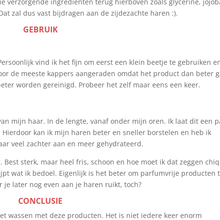
 zie verzorgende ingrediënten terug hierboven zoals glycerine, jojob
Dat zal dus vast bijdragen aan de zijdezachte haren :).
GEBRUIK
soonlijk vind ik het fijn om eerst een klein beetje te gebruiken e
oor de meeste kappers aangeraden omdat het product dan beter g
eter worden gereinigd. Probeer het zelf maar eens een keer.
an mijn haar. In de lengte, vanaf onder mijn oren. Ik laat dit een 
 Hierdoor kan ik mijn haren beter en sneller borstelen en heb ik
haar veel zachter aan en meer gehydrateerd.
. Best sterk, maar heel fris, schoon en hoe moet ik dat zeggen chi
grijpt wat ik bedoel. Eigenlijk is het beter om parfumvrije producten 
 je later nog even aan je haren ruikt, toch?
CONCLUSIE
het wassen met deze producten. Het is niet iedere keer enorm