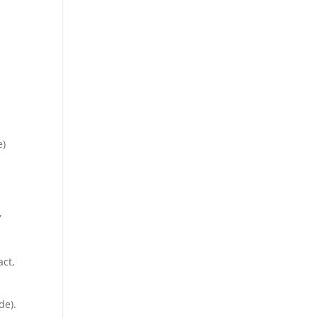
e)
,
act,
de).