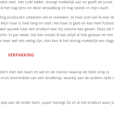
eden over. Het ruikt lekker, brengt makkelijk aan en geeft de juiste
 ik het nog eens en deze verpakking zit nog steeds in mijn stash.
ling producten uitkiezen om te reviewen. Al heel snel viel ik voor d
ijn haar is heel lang en steil. Het haar is glad en kan heel futloo
jd wel opzoek naar een product wat mij volume kan geven. Deze set 
echts 1x per week. Dat kan omdat ik dat altijd al heb gedaan en het
 keer wel iets vettig zijn, dan kan ik het alsnog makkelijk een dagj
VERPAKKING
odern met dat zwart en wit en de manier waarop de tekst erop is
t eruit doormiddel van een drukknop, waarbij aan de andere zijde 
dop aan de onder kant, super handig! Zo zit al het product waar j