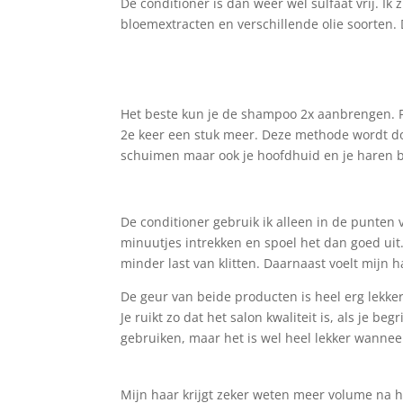
De conditioner is dan weer wel sulfaat vrij. Ik
bloemextracten en verschillende olie soorten. 
Het beste kun je de shampoo 2x aanbrengen. Per
2e keer een stuk meer. Deze methode wordt d
schuimen maar ook je hoofdhuid en je haren b
De conditioner gebruik ik alleen in de punten v
minuutjes intrekken en spoel het dan goed uit.
minder last van klitten. Daarnaast voelt mijn 
De geur van beide producten is heel erg lekker
Je ruikt zo dat het salon kwaliteit is, als je be
gebruiken, maar het is wel heel lekker wanneer
Mijn haar krijgt zeker weten meer volume na 