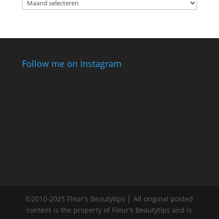
Archieven
Follow me on Instagram
©2010-2025 Fleur's Beautytips │ All original posted
content is the property of Fleur's Beautytips and is