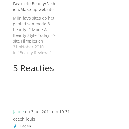
Favoriete Beauty/Fash
ion/Make-up websites
Mijn favo sites op het
gebied van mode &
beauty: * Mode &
Beauty Style Today -->
site Filmpjes en
allerlei informatie op
31 oktober 2010
het gebied van
In "Beauty Reviews"
kleding, make-up,
accessoires, styling
5 Reacties
etc. Good2be ~~> site
Een site waar veel
nieuwtjes te lezen
zijn over fashion,
accessoires, gadgets
etc. * Beauty Beauty…
Janne
op 3 juli 2011 om 19:31
oeeeh leuk!
Laden...