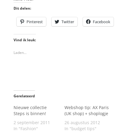
Dit delen:
Pinterest
Twitter
Facebook
Vind ik leuk:
Laden...
Gerelateerd
Nieuwe collectie
Webshop tip: AX Paris
Steps is binnen!
(UK shop) + shoplogje
2 september 2011
26 augustus 2012
In "Fashion"
In "budget tips"