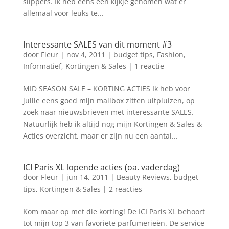
slippers. Ik heb eens een kijkje genomen wat er
allemaal voor leuks te...
Interessante SALES van dit moment #3
door
Fleur
|
nov 4, 2011
|
budget tips
,
Fashion
,
Informatief
,
Kortingen & Sales
|
1 reactie
MID SEASON SALE – KORTING ACTIES Ik heb voor
jullie eens goed mijn mailbox zitten uitpluizen, op
zoek naar nieuwsbrieven met interessante SALES.
Natuurlijk heb ik altijd nog mijn Kortingen & Sales &
Acties overzicht, maar er zijn nu een aantal...
ICI Paris XL lopende acties (oa. vaderdag)
door
Fleur
|
jun 14, 2011
|
Beauty Reviews
,
budget
tips
,
Kortingen & Sales
|
2 reacties
Kom maar op met die korting! De ICI Paris XL behoort
tot mijn top 3 van favoriete parfumerieën. De service