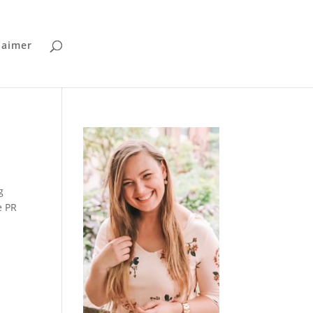
laimer
g
e PR