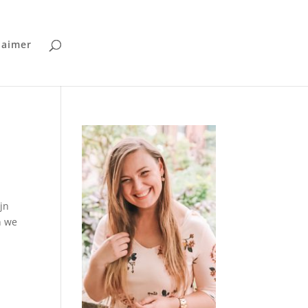
laimer
jn
n we