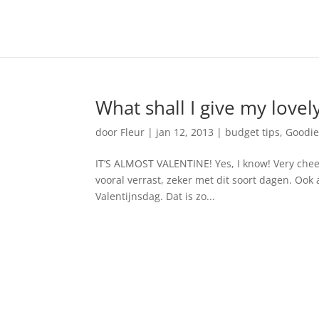
What shall I give my lovel
door
Fleur
|
jan 12, 2013
|
budget tips
,
Goodie
IT’S ALMOST VALENTINE! Yes, I know! Very che
vooral verrast, zeker met dit soort dagen. Ook 
Valentijnsdag. Dat is zo...