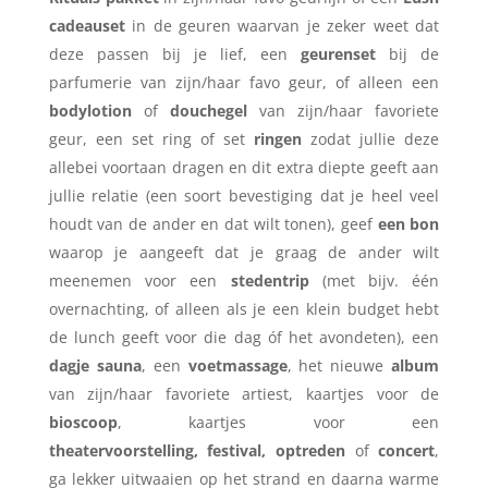
cadeauset
in de geuren waarvan je zeker weet dat
deze passen bij je lief, een
geurenset
bij de
parfumerie van zijn/haar favo geur, of alleen een
bodylotion
of
douchegel
van zijn/haar favoriete
geur, een set ring of set
ringen
zodat jullie deze
allebei voortaan dragen en dit extra diepte geeft aan
jullie relatie (een soort bevestiging dat je heel veel
houdt van de ander en dat wilt tonen), geef
een bon
waarop je aangeeft dat je graag de ander wilt
meenemen voor een
stedentrip
(met bijv. één
overnachting, of alleen als je een klein budget hebt
de lunch geeft voor die dag óf het avondeten), een
dagje sauna
, een
voetmassage
, het nieuwe
album
van zijn/haar favoriete artiest, kaartjes voor de
bioscoop
, kaartjes voor een
theatervoorstelling,
festival, optreden
of
concert
,
ga lekker uitwaaien op het strand en daarna warme