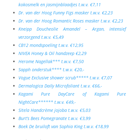
kokosmelk en jasmijnblaadjes t.w.v. €7,11
Dr. van der Hoog Funny Figs masker t.w.v. €2,23
Dr. van der Hoog Romantic Roses masker t.w.v. €2,23
Kneipp Doucheolie Amandel – Argan, intensief
verzorgend t.w.v. €5,49
CB12 mondspoeling t.w.v. €12,95
NIVEA Honey & Oil handzeep €2,29
Herome Nagellak*** t.w.v. €7,50
Sapph onderstuk**** t.w.v. €20,-
Vogue Exclusive shower scrub***** t.w.v. €7,07
Dermalogica Daily Microfoliant t.w.v. €66,-
Kagami Pure DayCare of Kagami Pure
NightCare****** t.w.v. €49,-
Sitela Handcrème jojoba t.w.v. €5,03
Burt’s Bees Pomegranate t.w.v. €3,99
Boek De bruiloft van Sophia King t.w.v. €18,99