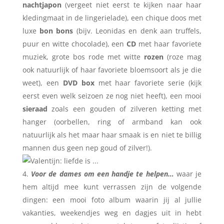
nachtjapon
(vergeet niet eerst te kijken naar haar
kledingmaat in de lingerielade), een chique doos met
luxe
bon bons
(bijv. Leonidas en denk aan truffels,
puur en witte chocolade), een
CD
met haar favoriete
muziek, grote bos rode met witte
rozen
(roze mag
ook natuurlijk of haar favoriete bloemsoort als je die
weet), een
DVD box
met haar favoriete serie (kijk
eerst even welk seizoen ze nog niet heeft), een mooi
sieraad
zoals een gouden of zilveren ketting met
hanger (oorbellen, ring of armband kan ook
natuurlijk als het maar haar smaak is en niet te billig
mannen dus geen nep goud of zilver!).
Voor de dames om een handje te helpen…
waar je
hem altijd mee kunt verrassen zijn de volgende
dingen: een mooi foto album waarin jij al jullie
vakanties, weekendjes weg en dagjes uit in hebt