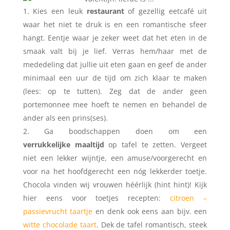
Kies een leuk
restaurant
of gezellig eetcafé uit
waar het niet te druk is en een romantische sfeer
hangt. Eentje waar je zeker weet dat het eten in de
smaak valt bij je lief. Verras hem/haar met de
mededeling dat jullie uit eten gaan en geef de ander
minimaal een uur de tijd om zich klaar te maken
(lees: op te tutten). Zeg dat de ander geen
portemonnee mee hoeft te nemen en behandel de
ander als een prins(ses).
Ga boodschappen doen om een
verrukkelijke maaltijd
op tafel te zetten. Vergeet
niet een lekker wijntje, een amuse/voorgerecht en
voor na het hoofdgerecht een nóg lekkerder toetje.
Chocola vinden wij vrouwen héérlijk (hint hint)! Kijk
hier eens voor toetjes recepten:
citroen –
passievrucht taartje
en denk ook eens aan bijv. een
witte chocolade taart
. Dek de tafel romantisch, steek