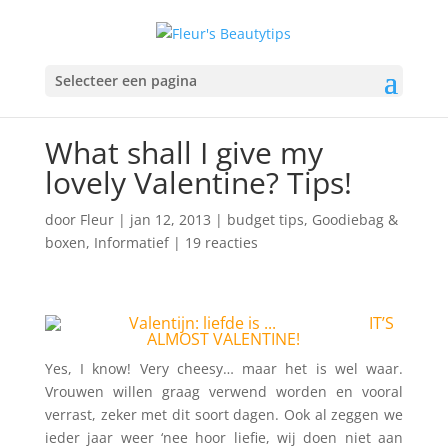
Selecteer een pagina
What shall I give my
lovely Valentine? Tips!
door
Fleur
|
jan 12, 2013
|
budget tips
,
Goodiebag &
boxen
,
Informatief
|
19 reacties
IT’S
ALMOST VALENTINE!
Yes, I know! Very cheesy… maar het is wel waar.
Vrouwen willen graag verwend worden en vooral
verrast, zeker met dit soort dagen. Ook al zeggen we
ieder jaar weer ‘nee hoor liefie, wij doen niet aan