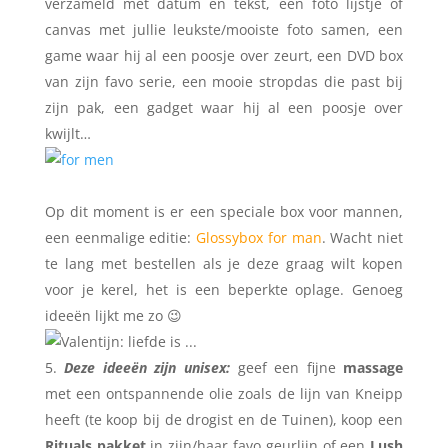
verzameld met datum en tekst, een foto lijstje of
canvas met jullie leukste/mooiste foto samen, een
game waar hij al een poosje over zeurt, een DVD box
van zijn favo serie, een mooie stropdas die past bij
zijn pak, een gadget waar hij al een poosje over
kwijlt…
Op dit moment is er een speciale box voor mannen,
een eenmalige editie:
Glossybox for man
. Wacht niet
te lang met bestellen als je deze graag wilt kopen
voor je kerel, het is een beperkte oplage. Genoeg
ideeën lijkt me zo 😉
Deze ideeën zijn unisex:
geef een fijne
massage
met een ontspannende olie zoals de lijn van Kneipp
heeft (te koop bij de drogist en de Tuinen), koop een
Rituals pakket
in zijn/haar favo geurlijn of een
Lush