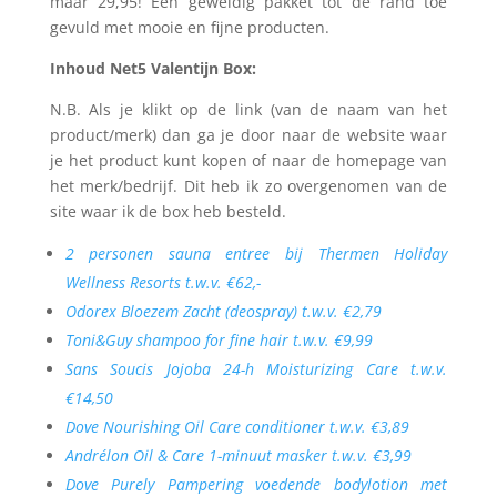
maar 29,95! Een geweldig pakket tot de rand toe
gevuld met mooie en fijne producten.
Inhoud Net5 Valentijn Box:
N.B. Als je klikt op de link (van de naam van het
product/merk) dan ga je door naar de website waar
je het product kunt kopen of naar de homepage van
het merk/bedrijf. Dit heb ik zo overgenomen van de
site waar ik de box heb besteld.
2 personen sauna entree bij Thermen Holiday
Wellness Resorts t.w.v. €62,-
Odorex Bloezem Zacht (deospray) t.w.v. €2,79
Toni&Guy shampoo for fine hair t.w.v. €9,99
Sans Soucis Jojoba 24-h Moisturizing Care t.w.v.
€14,50
Dove Nourishing Oil Care conditioner t.w.v. €3,89
Andrélon Oil & Care 1-minuut masker t.w.v. €3,99
Dove Purely Pampering voedende bodylotion met