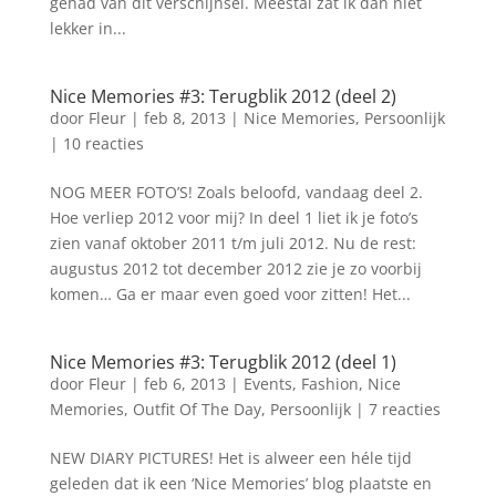
gehad van dit verschijnsel. Meestal zat ik dan niet
lekker in...
Nice Memories #3: Terugblik 2012 (deel 2)
door
Fleur
|
feb 8, 2013
|
Nice Memories
,
Persoonlijk
|
10 reacties
NOG MEER FOTO’S! Zoals beloofd, vandaag deel 2.
Hoe verliep 2012 voor mij? In deel 1 liet ik je foto’s
zien vanaf oktober 2011 t/m juli 2012. Nu de rest:
augustus 2012 tot december 2012 zie je zo voorbij
komen… Ga er maar even goed voor zitten! Het...
Nice Memories #3: Terugblik 2012 (deel 1)
door
Fleur
|
feb 6, 2013
|
Events
,
Fashion
,
Nice
Memories
,
Outfit Of The Day
,
Persoonlijk
|
7 reacties
NEW DIARY PICTURES! Het is alweer een héle tijd
geleden dat ik een ‘Nice Memories’ blog plaatste en