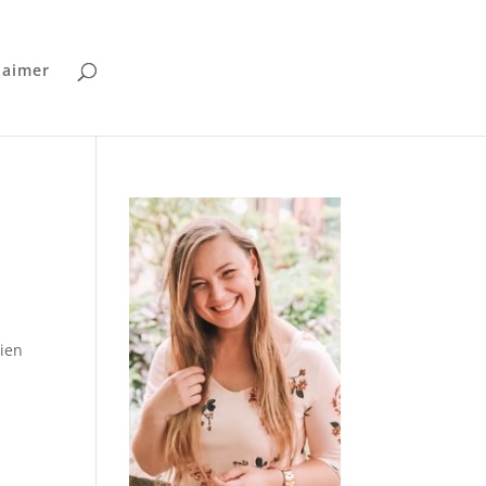
laimer
zien