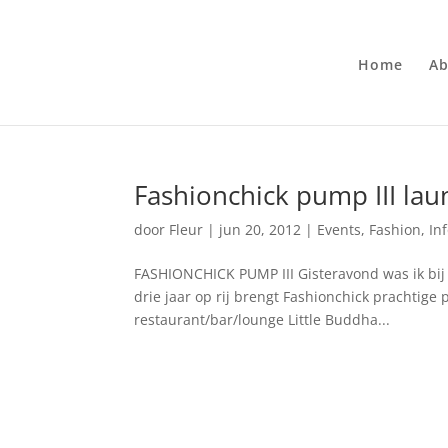
Home
Ab
Fashionchick pump III lau
door
Fleur
|
jun 20, 2012
|
Events
,
Fashion
,
In
FASHIONCHICK PUMP III Gisteravond was ik bij 
drie jaar op rij brengt Fashionchick prachtige p
restaurant/bar/lounge Little Buddha...