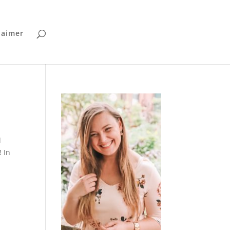
laimer
l
! In