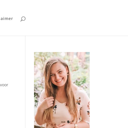
laimer
 voor