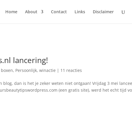
Home
About
Contact
Links
Disclaimer
.nl lancering!
 boxen
,
Persoonlijk
,
winactie
|
11 reacties
n blog, dan is het je zeker weten niet ontgaan! Vrijdag 3 mei lance
eursbeautytipswordpress.com (een gratis site), werd het echt tijd v