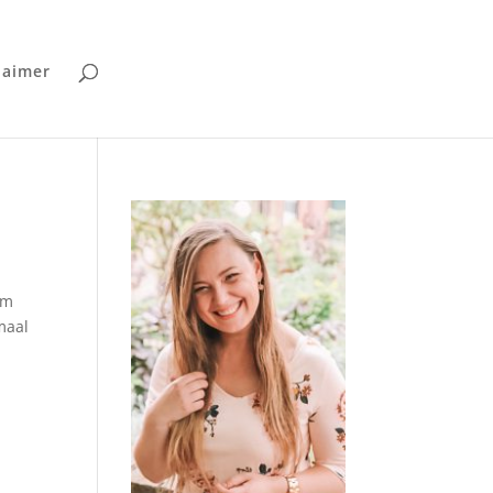
laimer
om
maal