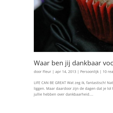
Waar ben jij dankbaar vo
door
Fleur
|
apr 14, 2013
|
Persoonlijk
|
10 rea
LIFE CAN BE GREAT Wat zeg ik, fantastisch! Natuu
liggen. Maar daardoor zijn de dagen dat je lol
jullie hebben over dankbaarheid....