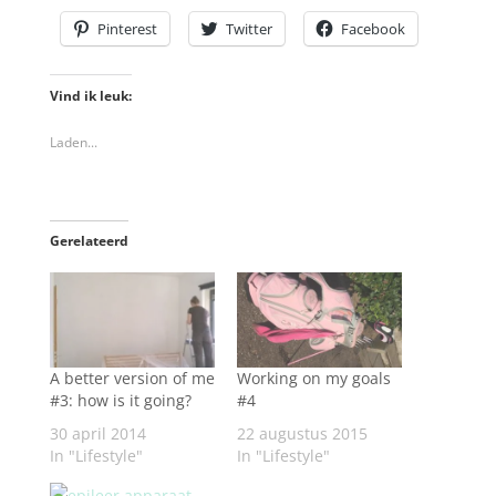
Pinterest
Twitter
Facebook
Vind ik leuk:
Laden...
Gerelateerd
A better version of me
Working on my goals
#3: how is it going?
#4
30 april 2014
22 augustus 2015
In "Lifestyle"
In "Lifestyle"