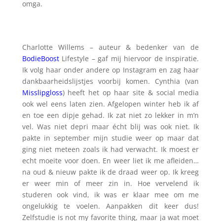
omga.
Charlotte Willems – auteur & bedenker van de
BodieBoost
Lifestyle – gaf mij hiervoor de inspiratie.
Ik volg haar onder andere op Instagram en zag haar
dankbaarheidslijstjes voorbij komen. Cynthia (van
Misslipgloss
) heeft het op haar site & social media
ook wel eens laten zien. Afgelopen winter heb ik af
en toe een dipje gehad. Ik zat niet zo lekker in m’n
vel. Was niet depri maar écht blij was ook niet. Ik
pakte in september mijn studie weer op maar dat
ging niet meteen zoals ik had verwacht. Ik moest er
echt moeite voor doen. En weer liet ik me afleiden…
na oud & nieuw pakte ik de draad weer op. Ik kreeg
er weer min of meer zin in. Hoe vervelend ik
studeren ook vind, ik was er klaar mee om me
ongelukkig te voelen. Aanpakken dit keer dus!
Zelfstudie is not my favorite thing, maar ja wat moet