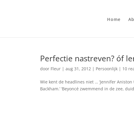
Home
Ab
Perfectie nastreven? óf l
door
Fleur
|
aug 31, 2012
|
Persoonlijk
|
10 re
Wie kent de headlines niet … ‘Jennifer Aniston 
Backham.’ ‘Beyoncé zwemmend in de zee, duideli