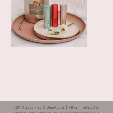
©2010-2025 Fleur's Beautytips │ All original posted