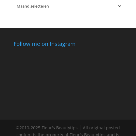
Archieven
Follow me on Instagram
©2010-2025 Fleur's Beautytips │ All original posted
content is the property of Fleur's Beautytips and is