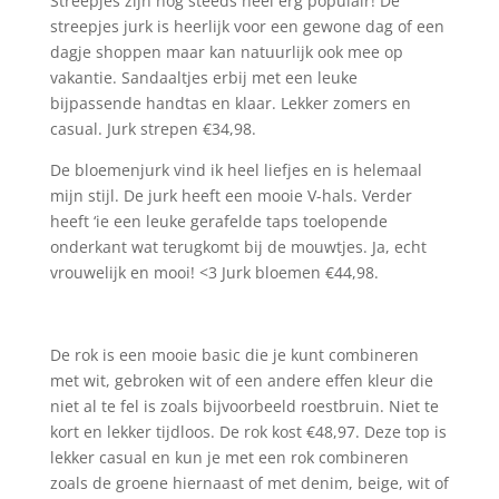
Streepjes zijn nog steeds heel erg populair! De
streepjes jurk is heerlijk voor een gewone dag of een
dagje shoppen maar kan natuurlijk ook mee op
vakantie. Sandaaltjes erbij met een leuke
bijpassende handtas en klaar. Lekker zomers en
casual. Jurk strepen €34,98.
De bloemenjurk vind ik heel liefjes en is helemaal
mijn stijl. De jurk heeft een mooie V-hals. Verder
heeft ‘ie een leuke gerafelde taps toelopende
onderkant wat terugkomt bij de mouwtjes. Ja, echt
vrouwelijk en mooi! <3 Jurk bloemen €44,98.
De rok is een mooie basic die je kunt combineren
met wit, gebroken wit of een andere effen kleur die
niet al te fel is zoals bijvoorbeeld roestbruin. Niet te
kort en lekker tijdloos. De rok kost €48,97. Deze top is
lekker casual en kun je met een rok combineren
zoals de groene hiernaast of met denim, beige, wit of