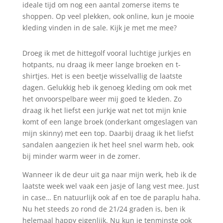
ideale tijd om nog een aantal zomerse items te
shoppen. Op veel plekken, ook online, kun je mooie
kleding vinden in de sale. Kijk je met me mee?
Droeg ik met de hittegolf vooral luchtige jurkjes en
hotpants, nu draag ik meer lange broeken en t-
shirtjes. Het is een beetje wisselvallig de laatste
dagen. Gelukkig heb ik genoeg kleding om ook met
het onvoorspelbare weer mij goed te kleden. Zo
draag ik het liefst een jurkje wat net tot mijn knie
komt of een lange broek (onderkant omgeslagen van
mijn skinny) met een top. Daarbij draag ik het liefst
sandalen aangezien ik het heel snel warm heb, ook
bij minder warm weer in de zomer.
Wanneer ik de deur uit ga naar mijn werk, heb ik de
laatste week wel vaak een jasje of lang vest mee. Just
in case… En natuurlijk ook af en toe de paraplu haha.
Nu het steeds zo rond de 21/24 graden is, ben ik
helemaal happy eigenlijk. Nu kun je tenminste ook