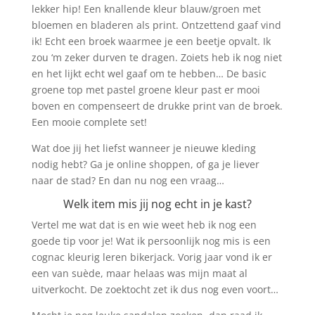
lekker hip! Een knallende kleur blauw/groen met
bloemen en bladeren als print. Ontzettend gaaf vind
ik! Echt een broek waarmee je een beetje opvalt. Ik
zou ‘m zeker durven te dragen. Zoiets heb ik nog niet
en het lijkt echt wel gaaf om te hebben… De basic
groene top met pastel groene kleur past er mooi
boven en compenseert de drukke print van de broek.
Een mooie complete set!
Wat doe jij het liefst wanneer je nieuwe kleding
nodig hebt? Ga je online shoppen, of ga je liever
naar de stad? En dan nu nog een vraag…
Welk item mis jij nog echt in je kast?
Vertel me wat dat is en wie weet heb ik nog een
goede tip voor je! Wat ik persoonlijk nog mis is een
cognac kleurig leren bikerjack. Vorig jaar vond ik er
een van suède, maar helaas was mijn maat al
uitverkocht. De zoektocht zet ik dus nog even voort…