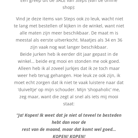
Een greep uit de SALE van Steps (van de online
shop):
Vind je deze items van Steps ook zo leuk, wacht niet
te lang met bestellen of kijken in de winkel, want niet
alle maten zijn meer beschikbaar. De maat m is
meestal als eerste uitverkocht. Maatjes als 34 en 36
zijn vaak nog wat langer beschikbaar.
Beide jurken heb ik eerder dit jaar gepast in de
winkel… beide erg mooi en stonden me ook goed.
Alleen heb ik al zoveel jurkjes dat ik ze toch maar
weer heb terug gehangen. Hoe leuk ze ook zijn, ik
moet echt zorgen dat ik niet te vaak luistere naar dat
‘duiveltje’ op mijn schouder. Mijn ‘shopaholic’ me,
zeg maar, want die zegt al snel als iets mij mooi
staat:
“Ja! Kopen! Ik weet dat je niet al teveel te besteden
hebt dan voor de
rest van de maand, maar dat komt wel goed…
KOPEN! KOPEN!