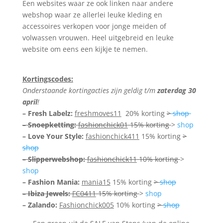
Een websites waar ze ook linken naar andere
webshop waar ze allerlei leuke kleding en
accessoires verkopen voor jonge meiden of
volwassen vrouwen. Heel uitgebreid en leuke
website om eens een kijkje te nemen.
Kortingscodes:
Onderstaande kortingacties zijn geldig t/m
zaterdag 30
april
!
–
Fresh Labelz:
freshmoves11
20% korting
>
shop
– Snoepketting:
fashionchick01
15% korting
>
shop
– Love Your Style:
fashionchick411
15% korting
>
shop
– Slipperwebshop:
fashionchick11
10% korting
>
shop
– Fashion Mania:
mania15
15% korting
>
shop
– Ibiza Jewels:
FC0411
15% korting
>
shop
– Zalando:
Fashionchick005
10% korting
>
shop