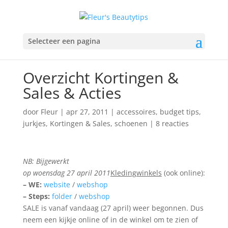
Selecteer een pagina
Overzicht Kortingen &
Sales & Acties
door
Fleur
|
apr 27, 2011
|
accessoires
,
budget tips
,
jurkjes
,
Kortingen & Sales
,
schoenen
|
8 reacties
NB: Bijgewerkt
op woensdag 27 april 2011
Kledingwinkels
(ook online):
– WE:
website
/
webshop
– Steps:
folder
/
webshop
SALE is vanaf vandaag (27 april) weer begonnen. Dus
neem een kijkje online of in de winkel om te zien of