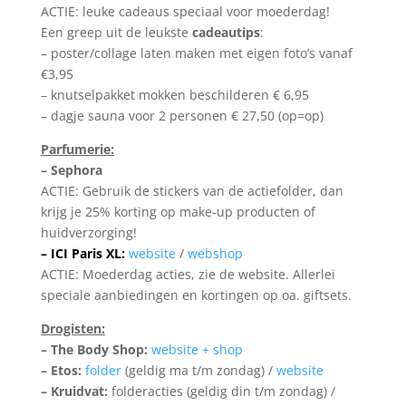
ACTIE: leuke cadeaus speciaal voor moederdag!
Een greep uit de leukste
cadeautips
:
– poster/collage laten maken met eigen foto’s vanaf
€3,95
– knutselpakket mokken beschilderen € 6,95
– dagje sauna voor 2 personen € 27,50 (op=op)
Parfumerie:
– Sephora
ACTIE: Gebruik de stickers van de actiefolder, dan
krijg je 25% korting op make-up producten of
huidverzorging!
– ICI Paris XL:
website
/
webshop
ACTIE: Moederdag acties, zie de website. Allerlei
speciale aanbiedingen en kortingen op oa. giftsets.
Drogisten:
– The Body Shop:
website + shop
– Etos:
folder
(geldig ma t/m zondag) /
website
– Kruidvat:
folderacties (geldig din t/m zondag) /