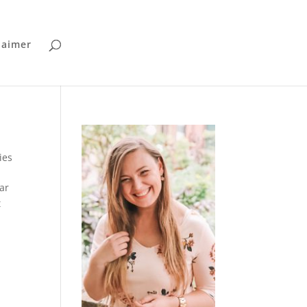
laimer
ies
ar
t