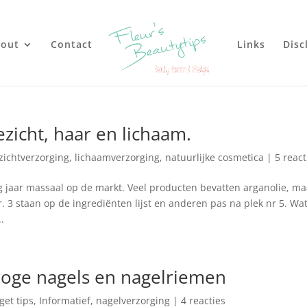
out
Contact
Links
Disc
ezicht, haar en lichaam.
zichtverzorging
,
lichaamverzorging
,
natuurlijke cosmetica
|
5 react
jaar massaal op de markt. Veel producten bevatten arganolie, ma
. 3 staan op de ingrediënten lijst en anderen pas na plek nr 5. Wa
.
droge nagels en nagelriemen
get tips
,
Informatief
,
nagelverzorging
|
4 reacties