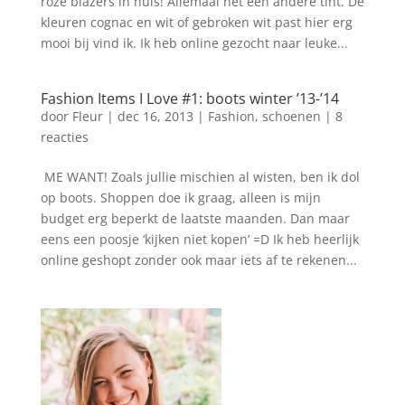
roze blazers in huis! Allemaal net een andere tint. De
kleuren cognac en wit of gebroken wit past hier erg
mooi bij vind ik. Ik heb online gezocht naar leuke...
Fashion Items I Love #1: boots winter ’13-’14
door
Fleur
|
dec 16, 2013
|
Fashion
,
schoenen
|
8
reacties
ME WANT! Zoals jullie mischien al wisten, ben ik dol
op boots. Shoppen doe ik graag, alleen is mijn
budget erg beperkt de laatste maanden. Dan maar
eens een poosje ‘kijken niet kopen’ =D Ik heb heerlijk
online geshopt zonder ook maar iets af te rekenen...