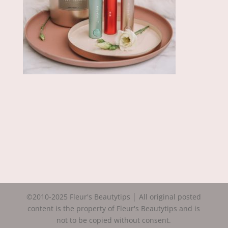
©2010-2025 Fleur's Beautytips │ All original posted
content is the property of Fleur's Beautytips and is
not to be copied without consent.