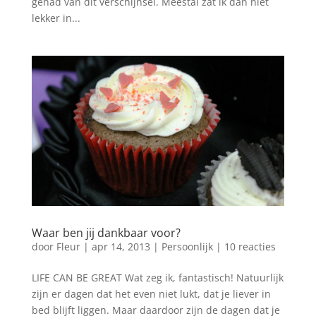
gehad van dit verschijnsel. Meestal zat ik dan niet
lekker in...
Waar ben jij dankbaar voor?
door
Fleur
|
apr 14, 2013
|
Persoonlijk
|
10 reacties
LIFE CAN BE GREAT Wat zeg ik, fantastisch! Natuurlijk
zijn er dagen dat het even niet lukt, dat je liever in
bed blijft liggen. Maar daardoor zijn de dagen dat je