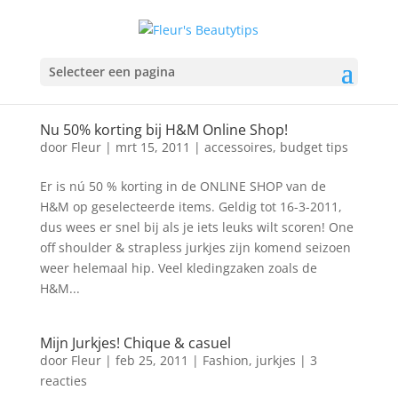
Selecteer een pagina
Nu 50% korting bij H&M Online Shop!
door
Fleur
|
mrt 15, 2011
|
accessoires
,
budget tips
Er is nú 50 % korting in de ONLINE SHOP van de
H&M op geselecteerde items. Geldig tot 16-3-2011,
dus wees er snel bij als je iets leuks wilt scoren! One
off shoulder & strapless jurkjes zijn komend seizoen
weer helemaal hip. Veel kledingzaken zoals de
H&M...
Mijn Jurkjes! Chique & casuel
door
Fleur
|
feb 25, 2011
|
Fashion
,
jurkjes
|
3
reacties