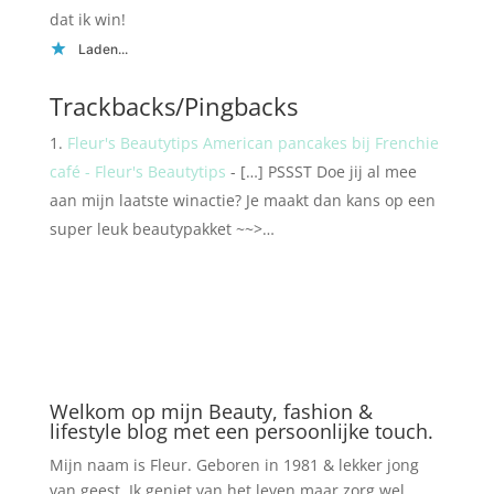
dat ik win!
Laden...
Trackbacks/Pingbacks
Fleur's Beautytips American pancakes bij Frenchie
café - Fleur's Beautytips
- […] PSSST Doe jij al mee
aan mijn laatste winactie? Je maakt dan kans op een
super leuk beautypakket ~~>…
Welkom op mijn Beauty, fashion &
lifestyle blog met een persoonlijke touch.
Mijn naam is Fleur. Geboren in 1981 & lekker jong
van geest. Ik geniet van het leven maar zorg wel