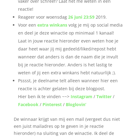
vaker over schreef? Laat het me weten in een
reactie!
Reageer voor woensdag
26 juni 23:59
2019.
Voor een
extra winkans
volg je mij op social media
en deel je deze winactie op minimaal 1 kanaal!
Laat in jouw reactie hieronder even weten hoe je
daar heet waar jij mij gedeeld/liked/repost hebt
wanneer dat anders is dan de naam die je invult
bij je reactie hieronder. Anders is het lastig te
weten of jij een extra winkans hebt natuurlijk ;).
Psssst, je deelname telt alleen wanneer hier een
reactie is achter gelaten bij deze blogpost.
Hier ben ik te vinden ~~>
Instagram
/
Twitter
/
Facebook
/
Pinterest
/
Bloglovin’
De winnaar krijgt van mij een mail (vergeet dus niet
een juist mailadres op te geven in je reactie
hieronder) na sluiting van de winactie. Ik deel de