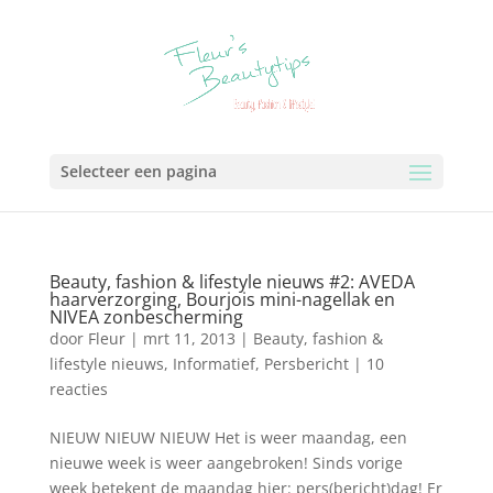
Selecteer een pagina
Beauty, fashion & lifestyle nieuws #2: AVEDA
haarverzorging, Bourjois mini-nagellak en
NIVEA zonbescherming
door
Fleur
|
mrt 11, 2013
|
Beauty, fashion &
lifestyle nieuws
,
Informatief
,
Persbericht
|
10
reacties
NIEUW NIEUW NIEUW Het is weer maandag, een
nieuwe week is weer aangebroken! Sinds vorige
week betekent de maandag hier: pers(bericht)dag! Er