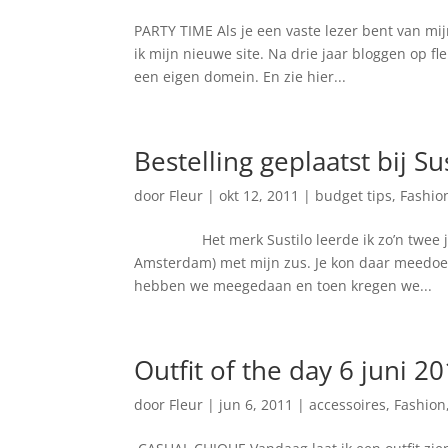
PARTY TIME Als je een vaste lezer bent van mij
ik mijn nieuwe site. Na drie jaar bloggen op fl
een eigen domein. En zie hier...
Bestelling geplaatst bij Su
door
Fleur
|
okt 12, 2011
|
budget tips
,
Fashio
Het merk Sustilo leerde ik zo’n twee jaar 
Amsterdam) met mijn zus. Je kon daar meedoen
hebben we meegedaan en toen kregen we...
Outfit of the day 6 juni 2
door
Fleur
|
jun 6, 2011
|
accessoires
,
Fashion