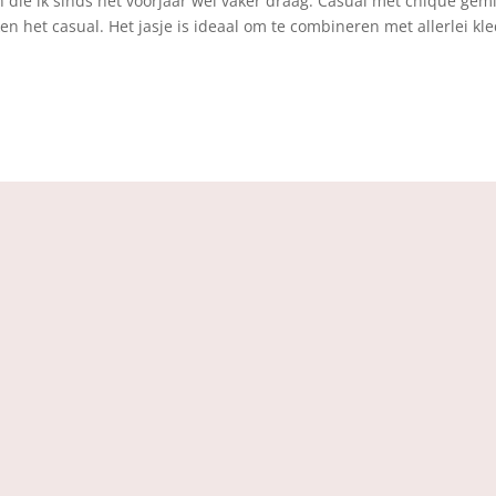
 die ik sinds het voorjaar wel vaker draag. Casual met chique gemi
en het casual. Het jasje is ideaal om te combineren met allerlei kl