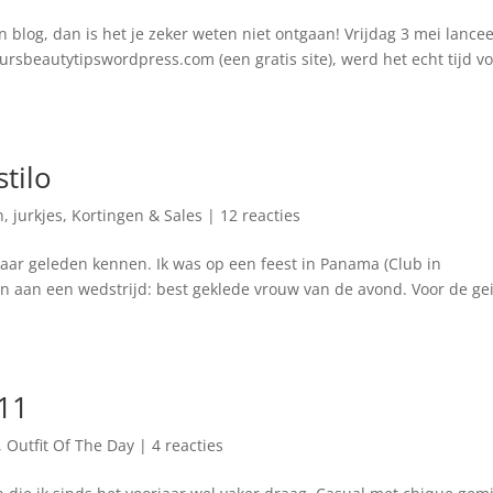
n blog, dan is het je zeker weten niet ontgaan! Vrijdag 3 mei lance
eursbeautytipswordpress.com (een gratis site), werd het echt tijd v
stilo
n
,
jurkjes
,
Kortingen & Sales
|
12 reacties
geleden kennen. Ik was op een feest in Panama (Club in
 aan een wedstrijd: best geklede vrouw van de avond. Voor de ge
011
,
Outfit Of The Day
|
4 reacties