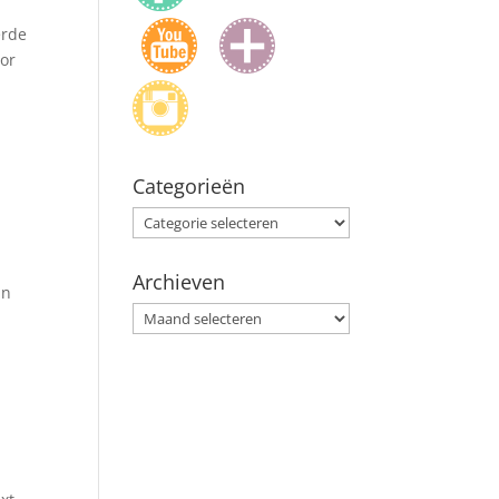
erde
oor
Categorieën
Categorieën
Archieven
in
Archieven