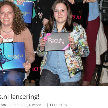
.nl lancering!
 boxen
,
Persoonlijk
,
winactie
|
11 reacties