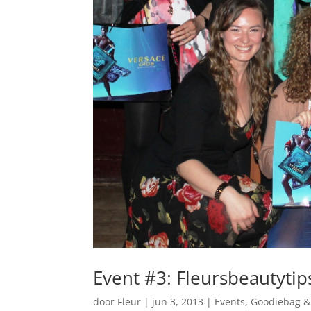
Event #3: Fleursbeautytips
door
Fleur
|
jun 3, 2013
|
Events
,
Goodiebag &