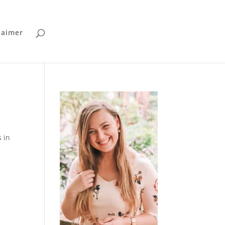
laimer
s in