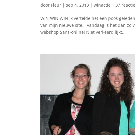
door
Fleur
|
sep 4, 2013
|
winactie
|
37 reacti
WIN WIN WIN Ik vertelde het een poos geleden
van mijn nieuwe site… Vandaag is het dan zo v
webshop Sans-online! Niet verkeerd lijkt...