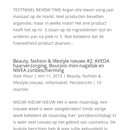
TESTPANEL REVIEW TIME Argan olie kwam vorig jaar
massaal op de markt. Veel producten bevatten
arganolie, maar in welke mate? Het ene product
heeft het op nr. 3 staan op de ingrediënten lijst en
anderen pas na plek nr 5. Wat betekent dat de
hoeveelheid product daarvan...
Beauty, fashion & lifestyle nieuws #2: AVEDA
haarverzorging, Bourjois mini-nagellak en
NIVEA zonbescherming
door
Fleur
|
mrt 11, 2013
|
Beauty, fashion &
lifestyle nieuws
,
Informatief
,
Persbericht
|
10
reacties
NIEUW NIEUW NIEUW Het is weer maandag, een
nieuwe week is weer aangebroken! Sinds vorige
week betekent de maandag hier: pers(bericht)dag! Er
is weer veel nieuws op het gebied van cosmetica. De
leukste berichten heb ik voor jullie gebundeld in