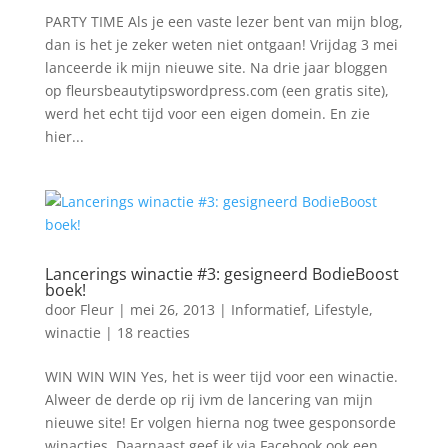
PARTY TIME Als je een vaste lezer bent van mijn blog,
dan is het je zeker weten niet ontgaan! Vrijdag 3 mei
lanceerde ik mijn nieuwe site. Na drie jaar bloggen
op fleursbeautytipswordpress.com (een gratis site),
werd het echt tijd voor een eigen domein. En zie
hier...
Lancerings winactie #3: gesigneerd BodieBoost
boek!
door
Fleur
|
mei 26, 2013
|
Informatief
,
Lifestyle
,
winactie
|
18 reacties
WIN WIN WIN Yes, het is weer tijd voor een winactie.
Alweer de derde op rij ivm de lancering van mijn
nieuwe site! Er volgen hierna nog twee gesponsorde
winacties. Daarnaast geef ik via Facebook ook een