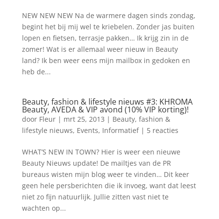
NEW NEW NEW Na de warmere dagen sinds zondag,
begint het bij mij wel te kriebelen. Zonder jas buiten
lopen en fietsen, terrasje pakken… Ik krijg zin in de
zomer! Wat is er allemaal weer nieuw in Beauty
land? Ik ben weer eens mijn mailbox in gedoken en
heb de...
Beauty, fashion & lifestyle nieuws #3: KHROMA
Beauty, AVEDA & VIP avond (10% VIP korting)!
door
Fleur
|
mrt 25, 2013
|
Beauty, fashion &
lifestyle nieuws
,
Events
,
Informatief
|
5 reacties
WHAT’S NEW IN TOWN? Hier is weer een nieuwe
Beauty Nieuws update! De mailtjes van de PR
bureaus wisten mijn blog weer te vinden… Dit keer
geen hele persberichten die ik invoeg, want dat leest
niet zo fijn natuurlijk. Jullie zitten vast niet te
wachten op...