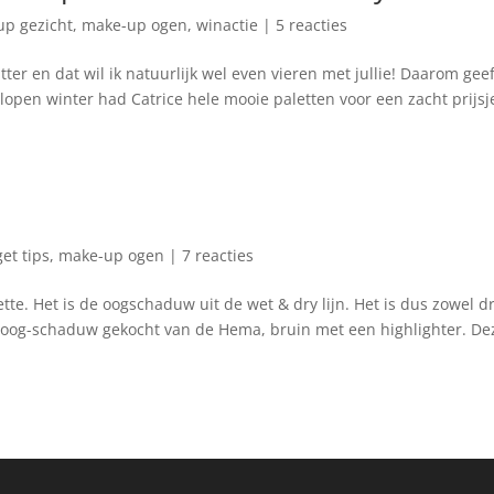
p gezicht
,
make-up ogen
,
winactie
|
5 reacties
tter en dat wil ik natuurlijk wel even vieren met jullie! Daarom geef
elopen winter had Catrice hele mooie paletten voor een zacht prijsj
et tips
,
make-up ogen
|
7 reacties
te. Het is de oogschaduw uit de wet & dry lijn. Het is dus zowel d
uo oog-schaduw gekocht van de Hema, bruin met een highlighter. De