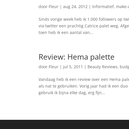
door
Fleur
|
aug 24, 2012
|
Informatief
,
make-u
Sinds vorige week heb ik 1.000 followers op twi
via twitter een prachtig Catrice palet weg. Afg
toen heb ik een aantal van...
Review: Hema palette
door
Fleur
|
jul 5, 2011
|
Beauty Reviews
,
budg
Vandaag heb ik een review over een Hema palet
als nat te gebruiken. Vorig jaar had ik een d
gebruik ik bijna elke dag, erg fijn...