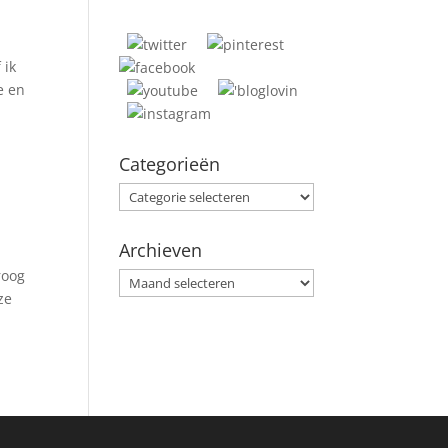
 ik
e en
Categorieën
Categorieën
Archieven
roog
Archieven
ze