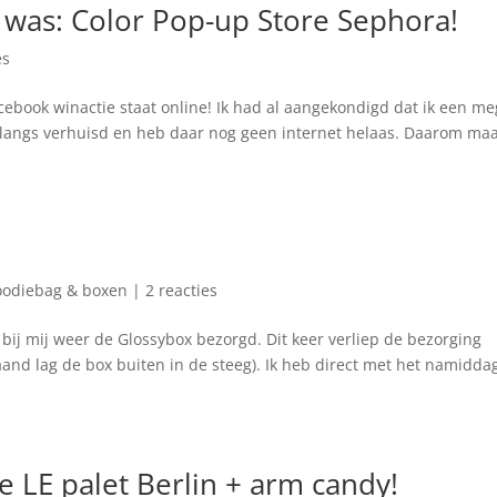
g was: Color Pop-up Store Sephora!
es
ebook winactie staat online! Ik had al aangekondigd dat ik een m
nlangs verhuisd en heb daar nog geen internet helaas. Daarom ma
odiebag & boxen
|
2 reacties
 mij weer de Glossybox bezorgd. Dit keer verliep de bezorging
and lag de box buiten in de steeg). Ik heb direct met het namidda
ce LE palet Berlin + arm candy!